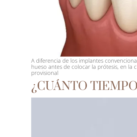
A diferencia de los implantes convencion
hueso antes de colocar la prótesis, en la c
provisional
¿CUÁNTO TIEMPO