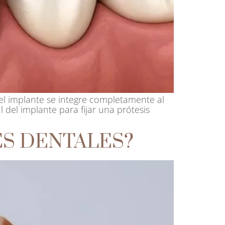
el implante se integre completamente al
l del implante para fijar una prótesis
ES DENTALES?