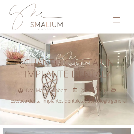
¿CUÁNTO CUESTA UN
IMPLANTE DENTAL?
Dra. Marta Gilabert
28/09/2023
Estética dental
,
Implantes dentales
,
Odontología general