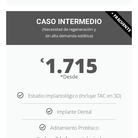
+ FRECUENTE
CASO INTERMEDIO
(Necesidad de regeneración y
sin alta demanda estética)
1.715
€
*Desde
Estudio implantológico (Incluye TAC en 3D)
Implante Dental
Aditamiento Protésico