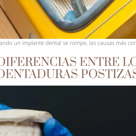
uando un implante dental se rompe, las causas más c
 DIFERENCIAS ENTRE L
 DENTADURAS POSTIZA