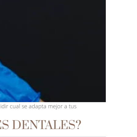
idir cual se adapta mejor a tus
ES DENTALES?