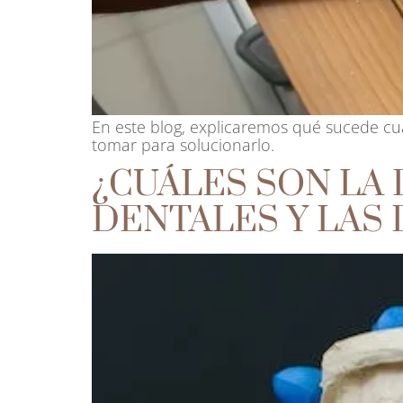
En este blog, explicaremos qué sucede c
tomar para solucionarlo.
¿CUÁLES SON LA
DENTALES Y LAS