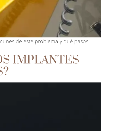
omunes de este problema y qué pasos
OS IMPLANTES
S?