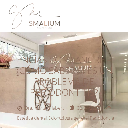
ENCÍAS CON SANGRE –
¿CÓMO SABER SI ES UN
PROBLEMA DE
PERIODONTITIS?
Dra. Marta Gilabert
02/04/2025
Estética dental
,
Odontología general
,
Periodoncia