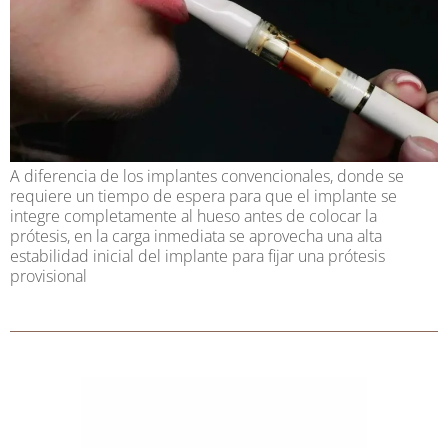
A diferencia de los implantes convencionales, donde se
requiere un tiempo de espera para que el implante se
integre completamente al hueso antes de colocar la
prótesis, en la carga inmediata se aprovecha una alta
estabilidad inicial del implante para fijar una prótesis
provisional