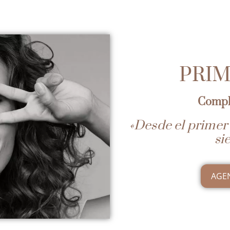
PRIM
Compl
«Desde el prime
si
AGE