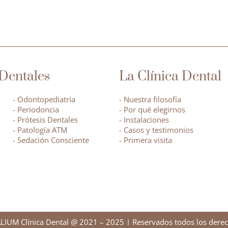
Dentales
La Clínica Dental
- Odontopediatría
- Nuestra filosofía
- Periodoncia
- Por qué elegirnos
- Prótesis Dentales
- Instalaciones
- Patología ATM
- Casos y testimonios
- Sedación Consciente
- Primera visita
LIUM Clínica Dental @ 2021 – 2025 | Reservados todos los derec