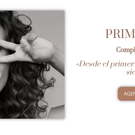
PRIM
Compl
«Desde el prime
si
AGE