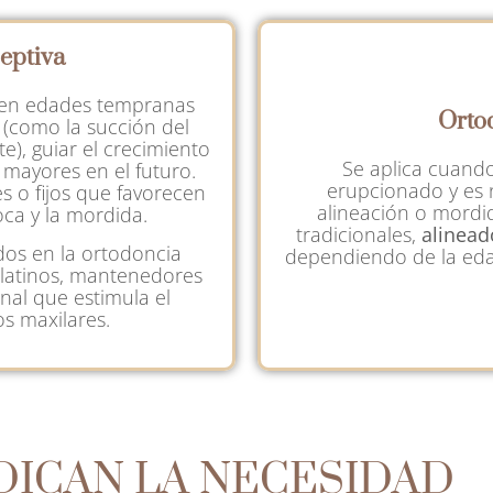
eptiva
a en edades tempranas
Orto
s (como la succión del
), guiar el crecimiento
Se aplica cuand
 mayores en el futuro.
erupcionado y es 
s o fijos que favorecen
alineación o mordi
oca y la mordida.
tradicionales,
alinead
ados en la ortodoncia
dependiendo de la edad
alatinos, mantenedores
nal que estimula el
s maxilares.
DICAN LA NECESIDAD