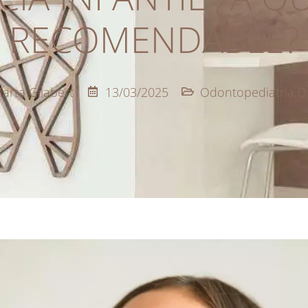
RECOMENDABLE?
arta Gilabert
13/03/2025
Odontopediatría
,
O