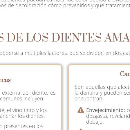
 tipos de decoloración cómo prevenirlos y qué tratamien
 DE LOS DIENTES AM
deberse a múltiples factores, que se dividen en dos cat
Cau
ecas
Son aquellas que afecta
 externa del diente, es
la dentina y pueden ser 
s comunes incluyen:
encuentran:
té, el vino tinto y los
Envejecimiento:
co
nchar los dientes.
desgasta, reveland
debajo.
án presentes en los