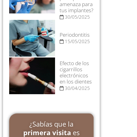
amenaza para
tus implantes?
30/05/2025
Periodontitis
15/05/2025
Efecto de los
cigarrillos
electrónicos
en los dientes
30/04/2025
¿Sabías que la
primera visita
es