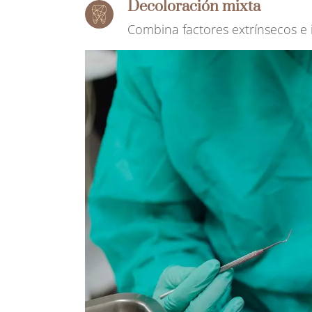
Decoloración mixta
Combina factores extrínsecos e i