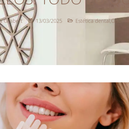
a Gilabert
13/03/2025
Estética dental
,
Odontol