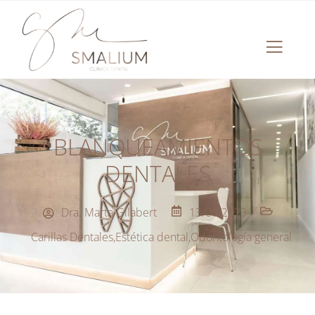
BLANQUEAMIENTOS
DENTALES
Dra. Marta Gilabert
13/06/2023
Carillas Dentales
,
Estética dental
,
Odontología general