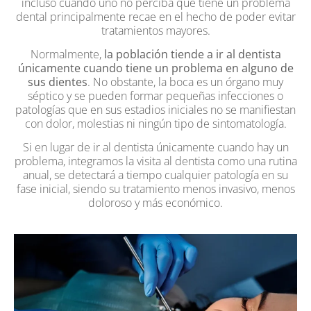
incluso cuando uno no perciba que tiene un problema
dental principalmente recae en el hecho de poder evitar
tratamientos mayores.
Normalmente,
la población tiende a ir al dentista
únicamente cuando tiene un problema en alguno de
sus dientes
. No obstante, la boca es un órgano muy
séptico y se pueden formar pequeñas infecciones o
patologías que en sus estadios iniciales no se manifiestan
con dolor, molestias ni ningún tipo de sintomatología.
Si en lugar de ir al dentista únicamente cuando hay un
problema, integramos la visita al dentista como una rutina
anual, se detectará a tiempo cualquier patología en su
fase inicial, siendo su tratamiento menos invasivo, menos
doloroso y más económico.