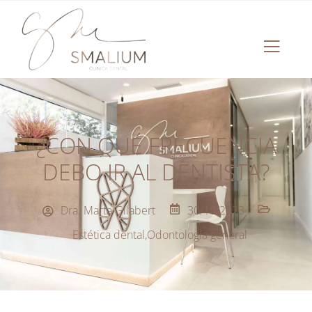
¿CON QUÉ FRECUENCIA
DEBO IR AL DENTISTA?
Dra. Marta Gilabert
30/10/2023
Estética dental
,
Odontología general